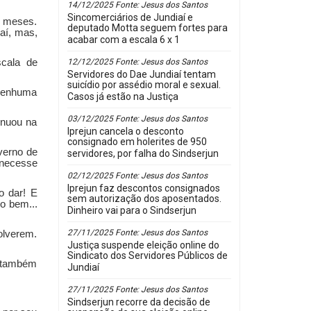
14/12/2025 Fonte: Jesus dos Santos
Sincomerciários de Jundiaí e
o meses.
deputado Motta seguem fortes para
aí, mas,
acabar com a escala 6 x 1
scala de
12/12/2025 Fonte: Jesus dos Santos
Servidores do Dae Jundiaí tentam
suicídio por assédio moral e sexual.
 nenhuma
Casos já estão na Justiça
03/12/2025 Fonte: Jesus dos Santos
inuou na
Iprejun cancela o desconto
consignado em holerites de 950
verno de
servidores, por falha do Sindserjun
anecesse
02/12/2025 Fonte: Jesus dos Santos
Iprejun faz descontos consignados
o dar! E
sem autorização dos aposentados.
o bem...
Dinheiro vai para o Sindserjun
27/11/2025 Fonte: Jesus dos Santos
olverem.
Justiça suspende eleição online do
Sindicato dos Servidores Públicos de
e também
Jundiaí
27/11/2025 Fonte: Jesus dos Santos
Sindserjun recorre da decisão de