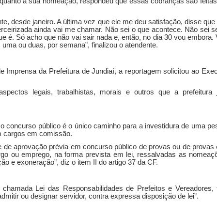
a quanto à sua nomeação, respondeu que essas cobranças são feitas
e, desde janeiro. A última vez que ele me deu satisfação, disse que
rceirizada ainda vai me chamar. Não sei o que acontece. Não sei s
ue é. Só acho que não vai sair nada e, então, no dia 30 vou embora.
uma ou duas, por semana”, finalizou o atendente.
e Imprensa da Prefeitura de Jundiaí, a reportagem solicitou ao Exec
ectos legais, trabalhistas, morais e outros que a prefeitura 
 o concurso público é o único caminho para a investidura de uma p
m cargos em comissão.
 de aprovação prévia em concurso público de provas ou de provas e 
go ou emprego, na forma prevista em lei, ressalvadas as nomeaç
 e exoneração”, diz o item II do artigo 37 da CF.
7, a chamada Lei das Responsabilidades de Prefeitos e Vereadores
mitir ou designar servidor, contra expressa disposição de lei”.