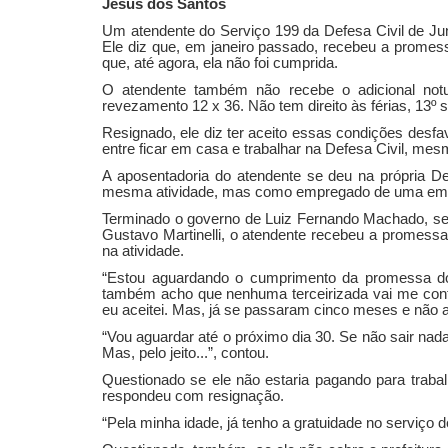
Jesus dos Santos
Um atendente do Serviço 199 da Defesa Civil de Jun
Ele diz que, em janeiro passado, recebeu a prome
que, até agora, ela não foi cumprida.
O atendente também não recebe o adicional notu
revezamento 12 x 36. Não tem direito às férias, 13º 
Resignado, ele diz ter aceito essas condições desfa
entre ficar em casa e trabalhar na Defesa Civil, me
A aposentadoria do atendente se deu na própria Def
mesma atividade, mas como empregado de uma empre
Terminado o governo de Luiz Fernando Machado, seu 
Gustavo Martinelli, o atendente recebeu a promes
na atividade.
“Estou aguardando o cumprimento da promessa do
também acho que nenhuma terceirizada vai me contr
eu aceitei. Mas, já se passaram cinco meses e não a
“Vou aguardar até o próximo dia 30. Se não sair nad
Mas, pelo jeito...”, contou.
Questionado se ele não estaria pagando para trabal
respondeu com resignação.
“Pela minha idade, já tenho a gratuidade no serviço d