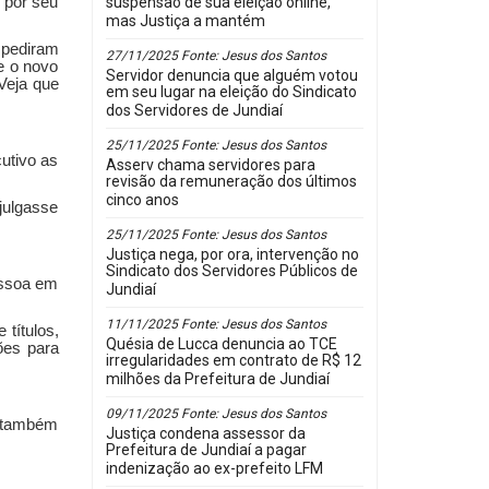
 por seu
suspensão de sua eleição online,
mas Justiça a mantém
 pediram
27/11/2025 Fonte: Jesus dos Santos
e o novo
Servidor denuncia que alguém votou
 Veja que
em seu lugar na eleição do Sindicato
dos Servidores de Jundiaí
25/11/2025 Fonte: Jesus dos Santos
utivo as
Asserv chama servidores para
revisão da remuneração dos últimos
cinco anos
julgasse
25/11/2025 Fonte: Jesus dos Santos
Justiça nega, por ora, intervenção no
Sindicato dos Servidores Públicos de
essoa em
Jundiaí
11/11/2025 Fonte: Jesus dos Santos
títulos,
Quésia de Lucca denuncia ao TCE
ões para
irregularidades em contrato de R$ 12
milhões da Prefeitura de Jundiaí
09/11/2025 Fonte: Jesus dos Santos
, também
Justiça condena assessor da
Prefeitura de Jundiaí a pagar
indenização ao ex-prefeito LFM