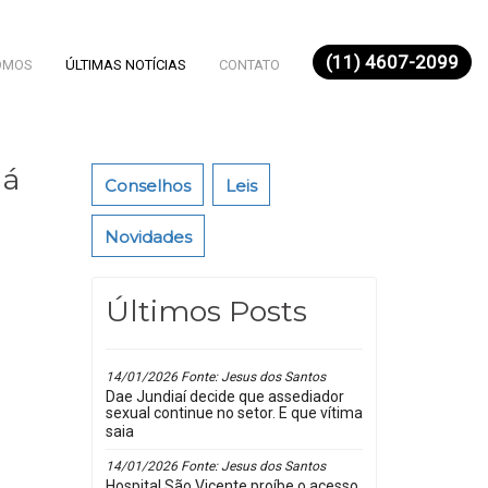
(11) 4607-2099
OMOS
ÚLTIMAS NOTÍCIAS
CONTATO
há
Conselhos
Leis
Novidades
Últimos Posts
14/01/2026 Fonte: Jesus dos Santos
Dae Jundiaí decide que assediador
sexual continue no setor. E que vítima
saia
14/01/2026 Fonte: Jesus dos Santos
Hospital São Vicente proíbe o acesso