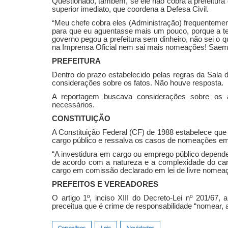
Questionado, também, se ele não cobra a prefeitur
superior imediato, que coordena a Defesa Civil.
“Meu chefe cobra eles (Administração) frequentement
para que eu aguentasse mais um pouco, porque a te
governo pegou a prefeitura sem dinheiro, não sei o q
na Imprensa Oficial nem sai mais nomeações! Saem 
PREFEITURA
Dentro do prazo estabelecido pelas regras da Sala d
considerações sobre os fatos. Não houve resposta.
A reportagem buscava considerações sobre os asp
necessários.
CONSTITUIÇÃO
A Constituição Federal (CF) de 1988 estabelece que
cargo público e ressalva os casos de nomeações e
“A investidura em cargo ou emprego público depende
de acordo com a natureza e a complexidade do car
cargo em comissão declarado em lei de livre nomeação
PREFEITOS E VEREADORES
O artigo 1º, inciso XIII do Decreto-Lei nº 201/6
preceitua que é crime de responsabilidade “nomear, ad
Conselhos
Leis
Novidades