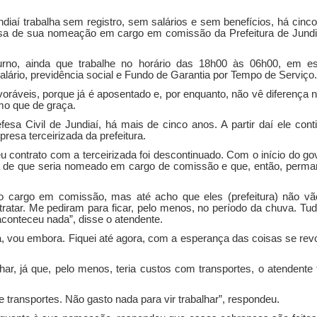
diaí trabalha sem registro, sem salários e sem benefícios, há cinc
ssa de sua nomeação em cargo em comissão da Prefeitura de Jundi
rno, ainda que trabalhe no horário das 18h00 às 06h00, em e
salário, previdência social e Fundo de Garantia por Tempo de Serviço.
voráveis, porque já é aposentado e, por enquanto, não vê diferença
smo que de graça.
esa Civil de Jundiaí, há mais de cinco anos. A partir daí ele cont
sa terceirizada da prefeitura.
contrato com a terceirizada foi descontinuado. Com o início do go
sa de que seria nomeado em cargo de comissão e que, então, perm
 cargo em comissão, mas até acho que eles (prefeitura) não vã
atar. Me pediram para ficar, pelo menos, no período da chuva. Tud
conteceu nada”, disse o atendente.
a, vou embora. Fiquei até agora, com a esperança das coisas se rev
har, já que, pelo menos, teria custos com transportes, o atendent
e transportes. Não gasto nada para vir trabalhar”, respondeu.