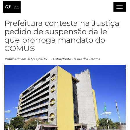
T
o
Prefeitura contesta na Justiça
g
g
pedido de suspensão da lei
l
que prorroga mandato do
e
COMUS
n
a
Publicado em: 01/11/2019
Autor/fonte: Jesus dos Santos
v
i
g
a
t
i
o
n