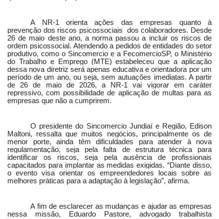
A NR-1 orienta ações das empresas quanto à
prevenção dos riscos psicossociais dos colaboradores. Desde
26 de maio deste ano, a norma passou a incluir os riscos de
ordem psicossocial. Atendendo a pedidos de entidades do setor
produtivo, como o Sincomercio e a FecomercioSP, o Ministério
do Trabalho e Emprego (MTE) estabeleceu que a aplicação
dessa nova diretriz será apenas educativa e orientadora por um
período de um ano, ou seja, sem autuações imediatas. A partir
de 26 de maio de 2026, a NR-1 vai vigorar em caráter
repressivo, com possibilidade de aplicação de multas para as
empresas que não a cumprirem.
O presidente do Sincomercio Jundiaí e Região, Edison
Maltoni, ressalta que muitos negócios, principalmente os de
menor porte, ainda têm dificuldades para atender à nova
regulamentação, seja pela falta de estrutura técnica para
identificar os riscos, seja pela ausência de profissionais
capacitados para implantar as medidas exigidas. “Diante disso,
o evento visa orientar os empreendedores locais sobre as
melhores práticas para a adaptação à legislação”, afirma.
A fim de esclarecer as mudanças e ajudar as empresas
nessa missão, Eduardo Pastore, advogado trabalhista