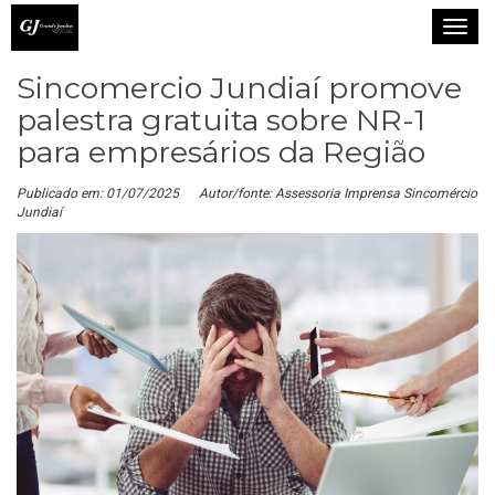
T
o
Sincomercio Jundiaí promove
g
g
palestra gratuita sobre NR-1
l
para empresários da Região
e
n
Publicado em: 01/07/2025
Autor/fonte: Assessoria Imprensa Sincomércio
Jundiaí
a
v
i
g
a
t
i
o
n