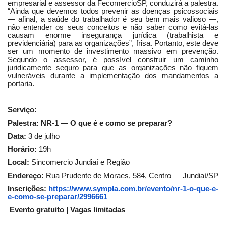
empresarial e assessor da FecomercioSP, conduzirá a palestra.
“Ainda que devemos todos prevenir as doenças psicossociais
— afinal, a saúde do trabalhador é seu bem mais valioso —,
não entender os seus conceitos e não saber como evitá-las
causam enorme insegurança jurídica (trabalhista e
previdenciária) para as organizações”, frisa. Portanto, este deve
ser um momento de investimento massivo em prevenção.
Segundo o assessor, é possível construir um caminho
juridicamente seguro para que as organizações não fiquem
vulneráveis durante a implementação dos mandamentos a
portaria.
Serviço:
Palestra: NR-1 — O que é e como se preparar?
Data:
3 de julho
Horário:
19h
Local:
Sincomercio Jundiaí e Região
Endereço:
Rua Prudente de Moraes, 584, Centro — Jundiaí/SP
Inscrições:
https://www.sympla.com.br/evento/nr-1-o-que-e-
e-como-se-preparar/2996661
Evento gratuito | Vagas limitadas