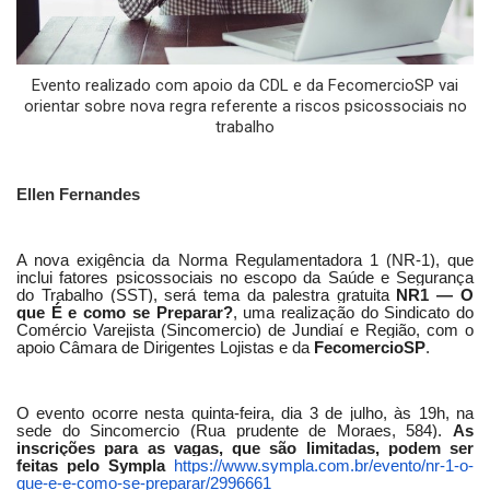
Evento realizado com apoio da CDL e da FecomercioSP vai
orientar sobre nova regra referente a riscos psicossociais no
trabalho
Ellen Fernandes
A nova exigência da Norma Regulamentadora 1 (NR-1), que
inclui fatores psicossociais no escopo da Saúde e Segurança
do Trabalho (SST), será tema da palestra gratuita
NR1 — O
que É e como se Preparar?
, uma realização do Sindicato do
Comércio Varejista (Sincomercio) de Jundiaí e Região, com o
apoio Câmara de Dirigentes Lojistas e da
FecomercioSP
.
O evento ocorre nesta quinta-feira, dia 3 de julho, às 19h, na
sede do Sincomercio (Rua prudente de Moraes, 584).
As
inscrições para as vagas, que são limitadas, podem ser
feitas pelo Sympla
https://www.sympla.com.br/evento/nr-1-o-
que-e-e-como-se-preparar/2996661