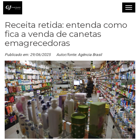
T
o
Receita retida: entenda como
g
g
fica a venda de canetas
l
emagrecedoras
e
n
Publicado em: 29/06/2025
Autor/fonte: Agência Brasil
a
v
i
g
a
t
i
o
n