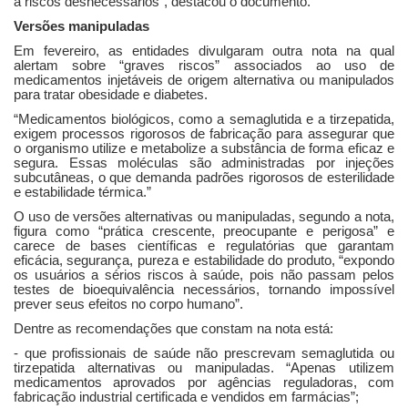
a riscos desnecessários”, destacou o documento.
Versões manipuladas
Em fevereiro, as entidades divulgaram outra nota na qual
alertam sobre “graves riscos” associados ao uso de
medicamentos injetáveis de origem alternativa ou manipulados
para tratar obesidade e diabetes.
“Medicamentos biológicos, como a semaglutida e a tirzepatida,
exigem processos rigorosos de fabricação para assegurar que
o organismo utilize e metabolize a substância de forma eficaz e
segura. Essas moléculas são administradas por injeções
subcutâneas, o que demanda padrões rigorosos de esterilidade
e estabilidade térmica.”
O uso de versões alternativas ou manipuladas, segundo a nota,
figura como “prática crescente, preocupante e perigosa” e
carece de bases científicas e regulatórias que garantam
eficácia, segurança, pureza e estabilidade do produto, “expondo
os usuários a sérios riscos à saúde, pois não passam pelos
testes de bioequivalência necessários, tornando impossível
prever seus efeitos no corpo humano”.
Dentre as recomendações que constam na nota está:
- que profissionais de saúde não prescrevam semaglutida ou
tirzepatida alternativas ou manipuladas. “Apenas utilizem
medicamentos aprovados por agências reguladoras, com
fabricação industrial certificada e vendidos em farmácias”;