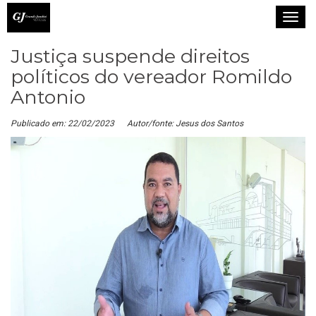
T
o
Justiça suspende direitos
g
g
políticos do vereador Romildo
l
Antonio
e
n
Publicado em: 22/02/2023
Autor/fonte: Jesus dos Santos
a
v
i
g
a
t
i
o
n