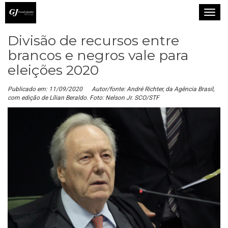
T
o
Divisão de recursos entre
g
g
brancos e negros vale para
l
eleições 2020
e
n
Publicado em: 11/09/2020
Autor/fonte: André Richter, da Agência Brasil,
com edição de Lílian Beraldo. Foto: Nelson Jr. SCO/STF
a
v
i
g
a
t
i
o
n