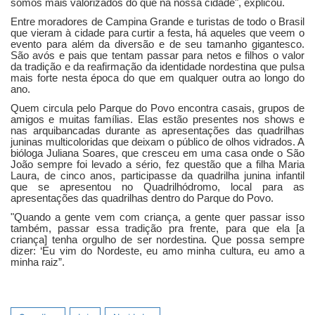
somos mais valorizados do que na nossa cidade", explicou.
Entre moradores de Campina Grande e turistas de todo o Brasil
que vieram à cidade para curtir a festa, há aqueles que veem o
evento para além da diversão e de seu tamanho gigantesco.
São avós e pais que tentam passar para netos e filhos o valor
da tradição e da reafirmação da identidade nordestina que pulsa
mais forte nesta época do que em qualquer outra ao longo do
ano.
Quem circula pelo Parque do Povo encontra casais, grupos de
amigos e muitas famílias. Elas estão presentes nos shows e
nas arquibancadas durante as apresentações das quadrilhas
juninas multicoloridas que deixam o público de olhos vidrados. A
bióloga Juliana Soares, que cresceu em uma casa onde o São
João sempre foi levado a sério, fez questão que a filha Maria
Laura, de cinco anos, participasse da quadrilha junina infantil
que se apresentou no Quadrilhódromo, local para as
apresentações das quadrilhas dentro do Parque do Povo.
"Quando a gente vem com criança, a gente quer passar isso
também, passar essa tradição pra frente, para que ela [a
criança] tenha orgulho de ser nordestina. Que possa sempre
dizer: ‘Eu vim do Nordeste, eu amo minha cultura, eu amo a
minha raiz”.