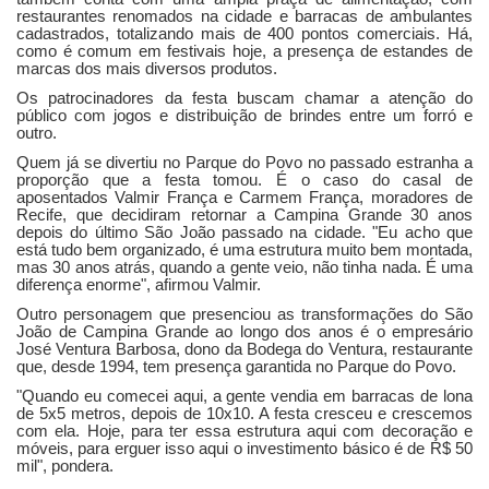
restaurantes renomados na cidade e barracas de ambulantes
cadastrados, totalizando mais de 400 pontos comerciais. Há,
como é comum em festivais hoje, a presença de estandes de
marcas dos mais diversos produtos.
Os patrocinadores da festa buscam chamar a atenção do
público com jogos e distribuição de brindes entre um forró e
outro.
Quem já se divertiu no Parque do Povo no passado estranha a
proporção que a festa tomou. É o caso do casal de
aposentados Valmir França e Carmem França, moradores de
Recife, que decidiram retornar a Campina Grande 30 anos
depois do último São João passado na cidade. "Eu acho que
está tudo bem organizado, é uma estrutura muito bem montada,
mas 30 anos atrás, quando a gente veio, não tinha nada. É uma
diferença enorme", afirmou Valmir.
Outro personagem que presenciou as transformações do São
João de Campina Grande ao longo dos anos é o empresário
José Ventura Barbosa, dono da Bodega do Ventura, restaurante
que, desde 1994, tem presença garantida no Parque do Povo.
"Quando eu comecei aqui, a gente vendia em barracas de lona
de 5x5 metros, depois de 10x10. A festa cresceu e crescemos
com ela. Hoje, para ter essa estrutura aqui com decoração e
móveis, para erguer isso aqui o investimento básico é de R$ 50
mil", pondera.