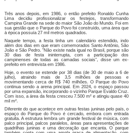
Três anos depois, em 1986, o então prefeito Ronaldo Cunha
Lima decidiu profissionalizar os festejos, transformando
Campina Grande na sede do maior São João do Mundo. Foi em
sua gestão que o Parque do Povo foi construído, uma área que
à época possuía 27 mil metros quadrados.
Naquele tempo, a festa tinha um calendário estendido, indo
além dos dias em que eram comemorados Santo Antônio, São
João e São Pedro. "Não existe nada igual no Brasil, porque são
30 dias de festa ininterrupta, com a participação dos
campinenses de todas as camadas sociais", disse um ex-
prefeito em entrevista em 1986.
Hoje, o evento se estende por 38 dias (de 30 de maio a 6 de
julho), atraindo mais de 3,5 milhões de pessoas e
movimentando cerca de R$ 740 milhões. O Parque do Povo
continua sendo a arena principal. Em 2024, o espaço passou
por uma expansão, incorporando o vizinho Parque Evaldo Cruz.
Com isso, a área da festa cresceu 7.500 m² e atingiu quase 40
mil m².
Diferente do que acontece em outras festas juninas pelo país, o
espaço do Parque do Povo é cercado, embora com entrada
gratuita. A estrutura lembra um grande festival de música, com
palco principal, palcos paralelos, áreas para apresentações de
quadrilhas juninas e uma decoração que encanta.
O parque
também conta com uma ampla praça de alimentação, com