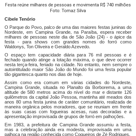
Festa reúne milhares de pessoas e movimenta R$ 740 milhões
Foto: Tomaz Silva
Cibele Tenório
O Parque do Povo, palco de uma das maiores festas juninas do
Nordeste, em Campina Grande, na Paraíba, espera receber
milhares de pessoas neste dia de São João (24) - o ápice da
festa - para shows com grandes nomes do forró como
Waldonys, Ton Oliveira e Geraldo Azevedo.
O espaço tem capacidade diária para 76 mil pessoas e é
fechado quando atinge a lotação máxima, o que deve ocorrer
nesta terça-feira, feriado na cidade. No entanto, nem sempre o
autointitulado maior São João do Mundo foi uma festa popular
tão gigantesca quanto nos dias de hoje.
Assim como era comum em várias cidades do Nordeste,
Campina Grande, situada no Planalto da Borborema, a uma
altitude de 580 metros acima do nível do mar e distante 126
quilômetros da capital João Pessoa, mantinha até meados dos
anos 80 uma festa junina de caráter comunitário, realizada de
maneira orgânica pelos moradores, que se reuniam em frente
às suas casas com fogueiras acesas, ruas decoradas e a
apresentação improvisada de grupos de forró em palhoções.
Em 1983, a prefeitura de Campina Grande assumiu a festa,
mas a celebração ainda era modesta, improvisada em uma
palhoça na região conhecida como Coqueiros de Zé Rodrigues.