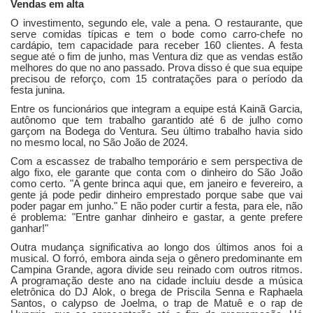
Vendas em alta
O investimento, segundo ele, vale a pena. O restaurante, que
serve comidas típicas e tem o bode como carro-chefe no
cardápio, tem capacidade para receber 160 clientes. A festa
segue até o fim de junho, mas Ventura diz que as vendas estão
melhores do que no ano passado. Prova disso é que sua equipe
precisou de reforço, com 15 contratações para o período da
festa junina.
Entre os funcionários que integram a equipe está Kainã Garcia,
autônomo que tem trabalho garantido até 6 de julho como
garçom na Bodega do Ventura. Seu último trabalho havia sido
no mesmo local, no São João de 2024.
Com a escassez de trabalho temporário e sem perspectiva de
algo fixo, ele garante que conta com o dinheiro do São João
como certo. "A gente brinca aqui que, em janeiro e fevereiro, a
gente já pode pedir dinheiro emprestado porque sabe que vai
poder pagar em junho." E não poder curtir a festa, para ele, não
é problema: "Entre ganhar dinheiro e gastar, a gente prefere
ganhar!"
Outra mudança significativa ao longo dos últimos anos foi a
musical. O forró, embora ainda seja o gênero predominante em
Campina Grande, agora divide seu reinado com outros ritmos.
A programação deste ano na cidade incluiu desde a música
eletrônica do DJ Alok, o brega de Priscila Senna e Raphaela
Santos, o calypso de Joelma, o trap de Matuê e o rap de