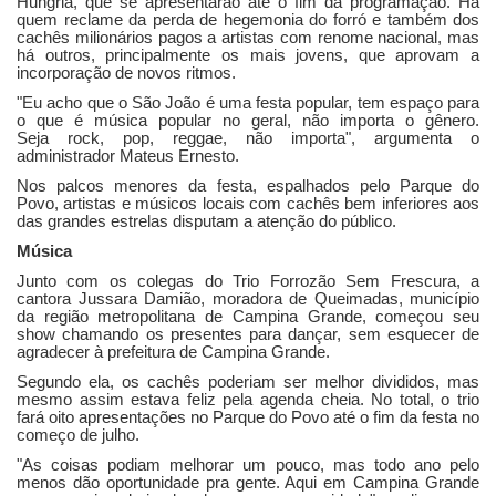
Hungria, que se apresentarão até o fim da programação. Há
quem reclame da perda de hegemonia do forró e também dos
cachês milionários pagos a artistas com renome nacional, mas
há outros, principalmente os mais jovens, que aprovam a
incorporação de novos ritmos.
"Eu acho que o São João é uma festa popular, tem espaço para
o que é música popular no geral, não importa o gênero.
Seja rock, pop, reggae, não importa", argumenta o
administrador Mateus Ernesto.
Nos palcos menores da festa, espalhados pelo Parque do
Povo, artistas e músicos locais com cachês bem inferiores aos
das grandes estrelas disputam a atenção do público.
Música
Junto com os colegas do Trio Forrozão Sem Frescura, a
cantora Jussara Damião, moradora de Queimadas, município
da região metropolitana de Campina Grande, começou seu
show chamando os presentes para dançar, sem esquecer de
agradecer à prefeitura de Campina Grande.
Segundo ela, os cachês poderiam ser melhor divididos, mas
mesmo assim estava feliz pela agenda cheia. No total, o trio
fará oito apresentações no Parque do Povo até o fim da festa no
começo de julho.
"As coisas podiam melhorar um pouco, mas todo ano pelo
menos dão oportunidade pra gente. Aqui em Campina Grande