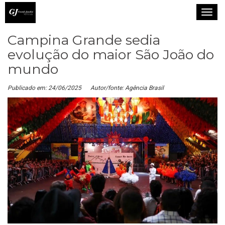
T
o
Campina Grande sedia
g
g
evolução do maior São João do
l
mundo
e
n
Publicado em: 24/06/2025
Autor/fonte: Agência Brasil
a
v
i
g
a
t
i
o
n